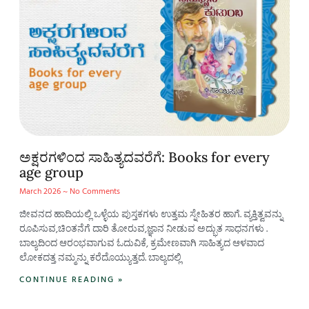
ಅಕ್ಷರಗಳಿಂದ ಸಾಹಿತ್ಯದವರೆಗೆ: Books for every
age group
March 2026
No Comments
ಜೀವನದ ಹಾದಿಯಲ್ಲಿ ಒಳ್ಳೆಯ ಪುಸ್ತಕಗಳು ಉತ್ತಮ ಸ್ನೇಹಿತರ ಹಾಗೆ. ವ್ಯಕ್ತಿತ್ವವನ್ನು
ರೂಪಿಸುವ,ಚಿಂತನೆಗೆ ದಾರಿ ತೋರುವ,ಜ್ಞಾನ ನೀಡುವ ಅದ್ಭುತ ಸಾಧನಗಳು .
ಬಾಲ್ಯದಿಂದ ಆರಂಭವಾಗುವ ಓದುವಿಕೆ, ಕ್ರಮೇಣವಾಗಿ ಸಾಹಿತ್ಯದ ಆಳವಾದ
ಲೋಕದತ್ತ ನಮ್ಮನ್ನು ಕರೆದೊಯ್ಯುತ್ತದೆ. ಬಾಲ್ಯದಲ್ಲಿ
CONTINUE READING »