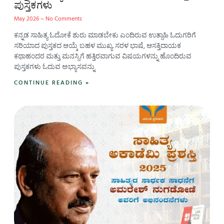
ಪುಸ್ತಕಗಳು
May 2026
No Comments
ಕನ್ನಡ ಸಾಹಿತ್ಯ ಓದೋಕೆ ಶುರು ಮಾಡಬೇಕು ಎಂದಿರುವ ಉತ್ಸಾಹಿ ಓದುಗರಿಗೆ
ಸರಿಯಾದ ಪುಸ್ತಕದ ಆಯ್ಕೆ ಬಹಳ ಮುಖ್ಯ. ಸರಳ ಭಾಷೆ, ಆಸಕ್ತಿದಾಯಕ
ಕಥಾಹಂದರ ಮತ್ತು ಮನಸ್ಸಿಗೆ ಹತ್ತಿರವಾಗುವ ವಿಷಯಗಳನ್ನು ಹೊಂದಿರುವ
ಪುಸ್ತಕಗಳು ಓದುವ ಅಭ್ಯಾಸವನ್ನು
CONTINUE READING »