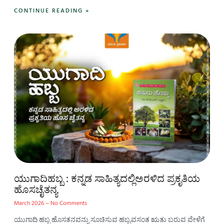
CONTINUE READING »
ಯುಗಾದಿಹಬ್ಬ : ಕನ್ನಡ ಸಾಹಿತ್ಯದಲ್ಲಿಅರಳಿದ ಪ್ರಕೃತಿಯ
ಹೊಸಚೈತನ್ಯ
March 2026
No Comments
ಯುಗಾದಿ ಹಬ್ಬ ಹೊಸತನವನ್ನು ಸೂಚಿಸುವ ಹಬ್ಬ.ವಸಂತ ಋತು ಬರುವ ವೇಳೆಗೆ