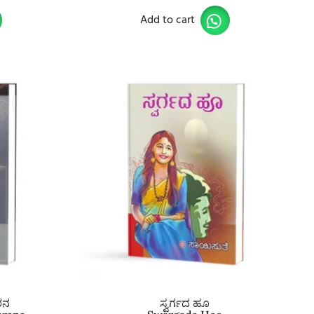
Add to cart
ರನ
ಸ್ವರ್ಗದ ಹೂ