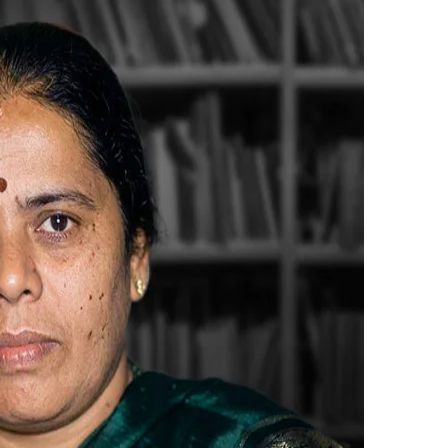
ಕನ್ನಡದ ಪ್ರಸಿದ್ಧ ಕಾದಂಬರಿಕಾರರು.
ನಿಸಿದರು. ತಮ್ಮ 17ನೇ ವಯಸ್ಸಿಗೆ
ಯದ ಮೇಲಿನ ಅಸಕ್ತಿಕಂಡು ಇವರಿಗೂ
್ನು ಓದುವ ಹವ್ಯಾಸ ಬೆಳೆಸಿಕೊಂಡರು.
ಿ ನಂತರ ಕಾದಂಬರಿಗಳನ್ನು ರಚಿಸಲು
ಗಿರಿಯ ನವಿಲು, ಬೆಳ್ಳಿ ದೋಣಿ, ಭಾವ
ಶಿಶುಸಾಹಿತ್ಯ ಮತ್ತು ಸಣ್ಣ ಕಥೆಗಳು
ೃತಿ’, ‘ಶ್ವೇತ ಗುಲಾಬಿ ಸೇರಿದಂತೆ
ಮಿಯ 2018 ನೇ ಸಾಲಿನ ಗೌರವ ಪ್ರಶಸ್ತಿ
ಸ್ತಿ,ಬೆಳಗಾವಿ ಸಾಹಿತ್ಯ ಸಮ್ಮೇಳನದಲ್ಲಿ
ವೆ