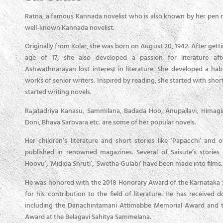
ರರು.
Ratna, a famous Kannada novelist who is also known by her pen n
ಿಗೆ
well-known Kannada novelist.
ಿಗೂ
Originally from Kolar, she was born on August 20, 1942. After gett
ಡರು.
age of 17, she also developed a passion for literature af
ಸಲು
Ashwathnarayan lost interest in literature. She developed a hab
works of senior writers. Inspired by reading, she started with sho
 ಭಾವ
started writing novels.
Rajatadriya Kanasu, Sammilana, Badada Hoo, Anupallavi, Himagiri
ೆಗಳು
Doni, Bhava Sarovara etc. are some of her popular novels.
ದಂತೆ
Her children’s literature and short stories like ‘Papacchi’ and
published in renowned magazines. Several of Saisute’s stories 
ಸ್ತಿ
Hoovu’, ‘Midida Shruti’, ‘Swetha Gulabi’ have been made into films.
ಲ್ಲಿ
He was honored with the 2018 Honorary Award of the Karnataka
for his contribution to the field of literature. He has received 
including the Danachintamani Attimabbe Memorial Award and 
Award at the Belagavi Sahitya Sammelana.