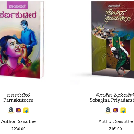
ಪರ್ಣಕುಟೀರ
ಸೊಬಗಿನ ಪ್ರಿಯದರ್ಶಿನ
Parnakuteera
Sobagina Priyadars
Author: Saisuthe
Author: Saisuthe
₹
230.00
₹
161.00