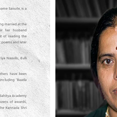
ame Saisute, is a
ಸಾಯಿಸುತೆ ಕಾವ್ಯನಾಮದಿಂದಲೇ ಮನೆಮಾತಾದ ಲೇಖಕಿ ರತ್ನ ಇವರು 
ಮೂಲತಃ ಕೋಲಾರದವರಾದ ಇವರು ಆಗಸ್ಟ್ 20, 1942ರಲ್ಲಿ ಜ
ಮದುವೆಯಾಗಿ ನಂತರ ಪತಿ ಅಶ್ವತ್ಥನಾರಾಯಣ ಅವರ ಸಾಹಿತ್
ing married at the
ಸಾಹಿತ್ಯದ ಮೇಲೆ ಒಲವು ಮೂಡಿತು. ಹಿರಿಯ ಸಾಹಿತಿಗಳ ಕೃತಿಗಳನ
ter her husband
ಓದಿನಿಂದ ಪ್ರೇರೇಪಿತಗೊಂಡು ಸಣ್ಣ ಪದ್ಯಗಳಿಂದ ಆರಂಭಿಸ
it of reading the
ಮುಂದಾದರು.
rt poems and later
ರಜತಾದ್ರಿಯ ಕನಸು, ಸಮ್ಮಿಲನ, ಬಾಡದ ಹೂ, ಅನುಪಲ್ಲವಿ, ಹಿಮ
ಸರೋವರ ಮುಂತಾದವು ಇವರ ಜನಪ್ರಿಯ ಕಾದಂಬರಿಗಳು.
ya Naavilu, Belli
ಹೆಸರಾಂತ ಪತ್ರಿಕೆಗಳಲ್ಲಿ ಇವರ ‘ಪಾಪಚ್ಚಿ’ ಹಾಗೂ ಮುಂತಾದ 
ಪ್ರಕಟಗೊಂಡಿವೆ. ಸಾಯಿಸುತೆ ಅವರ ‘ಬಾಡದ ಹೂವು’, ‘ಮಿಡಿದ ಶ
 others have been
ಹಲವಾರು ಕಥೆಗಳು ಚಲನಚಿತ್ರಗಳಾಗಿ ಮೂಡಿ ಬಂದಿವೆ.
including ‘Baada
ಇವರ ಸಾಹಿತ್ಯ ಕ್ಷೇತ್ರದ ಕೊಡುಗೆಗೆ ಕರ್ನಾಟಕ ಸಾಹಿತ್ಯ ಅಕಾಡೆ
ನೀಡಿ ಗೌರವಿಸಲಾಗಿತ್ತು. ದಾನಚಿಂತಾಮಣಿ ಅತ್ತಿಮಬ್ಬೆ ಸ್ಮಾರಕ ಪ್ರಶ
 Sahitya Academy
ಕನ್ನಡಶ್ರೀ ಪ್ರಶಸ್ತಿ ಹೀಗೆ ಹತ್ತು ಹಲವಾರು ಪ್ರಶಸ್ತಿಗಳು ಇವರಿಗೆ ಲಭಿಸಿ
dozens of awards,
the Kannada Shri