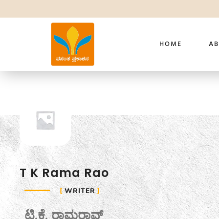
HOME
AB
T K Rama Rao
WRITER
T.K. Rama Rao