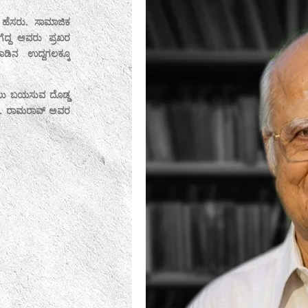
annada literature. He won
ಕನ್ನಡ ಸಾಹಿತ್ಯ ಲೋಕದಲ್ಲಿ ದಿವಂಗತ ಟಿ.ಕೆ. ರ
ing social novels. He also
ಕಾದಂಬರಿಗಳನ್ನು ಹೃದಯ ತಟ್ಟುವಂತೆ ಬರೆದು ಅಸ
t became household names
ಜಾಣ್ಮೆಯ ಉತ್ತಮ ಗುಣಮಟ್ಟದ ಪತ್ತೇದಾರಿ ಕಾದ
ಮನೆಮಾತಾದರು.
ao’s social and detective
ಟಿ.ಕೆ. ರಾಮರಾವ್ ಅವರ ಸಾಮಾಜಿಕ ಮತ್ತು ಪತ್ತೇ
aking steps to bring T.K.
ಓದುವ ವರ್ಗವೇ ಇದೆ. ಇವರೆಲ್ಲರ ಮನತಣಿಸಲು ನಮ್ಮ
mat.
ಕಾದಂಬರಿಗಳನ್ನು ಆಕರ್ಷಕ ರೂಪದಲ್ಲಿ ಮತ್ತೆ ಓದುಗ