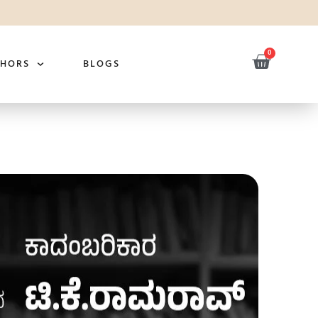
0
THORS
BLOGS