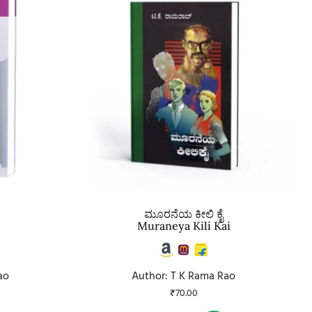
ಮೂರನೆಯ ಕೀಲಿ ಕೈ
Muraneya Kili Kai
ao
Author: T K Rama Rao
₹
70.00