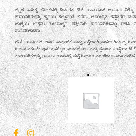
The late T.K. Rama Rao is a unique name in the world of K
ರು. ಸಾಮಾಜಿಕ
the hearts of countless Kannadigas by writing heart-touch
ಅವರು ಪ್ರಖರ
wrote brilliant and high-quality detective novels tha
ಉದ್ದಗಲಕ್ಕೂ
across the country.
There is a large readership who wants to read T.K. Rama R
ಬಯಸುವ ದೊಡ್ಡ
novels. To satisfy all of them, our publishing house is t
ರಾಮರಾವ್ ಅವರ
Rama Rao’s novels back to the readers in an attractive for