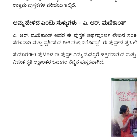
ಉತ್ತಮ ಪುಸ್ತಕಗಳ ಪರಿಚಯ ಇಲ್ಲಿದೆ.
ಅಮ್ಮ ಹೇಳಿದ ಎಂಟು ಸುಳ್ಳುಗಳು – ಎ. ಆರ್. ಮಣಿಕಾಂತ್
ಎ. ಆರ್. ಮಣಿಕಾಂತ್ ಅವರ ಈ ಪುಸ್ತಕ ಅರ್ಥಪೂರ್ಣ ಲೇಖನ ಸಂಕಲನ.
ಸರಳವಾಗಿ ಮತ್ತು ಸ್ಪರ್ಶಿಸುವ ರೀತಿಯಲ್ಲಿ ಬರೆದಿದ್ದಾರೆ. ಈ ಪುಸ್ತಕದ ಪ್ರ
ಸುಮಾರು160 ಪುಟಗಳ ಈ ಪುಸ್ತಕ ನಿಮ್ಮ ಮನಸ್ಸಿಗೆ ಹತ್ತಿರವಾಗುವ ಮತ್ತು ಆಲ
ವಿಜೇತ ಕೃತಿ ಲಕ್ಷಾಂತರ ಓದುಗರ ನೆಚ್ಚಿನ ಪುಸ್ತಕವಾಗಿದೆ.