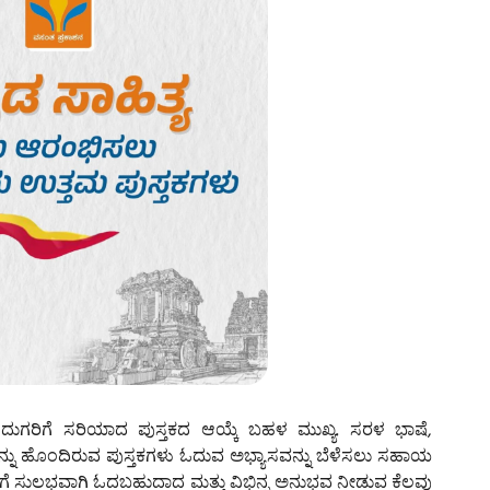
ದುಗರಿಗೆ ಸರಿಯಾದ ಪುಸ್ತಕದ ಆಯ್ಕೆ ಬಹಳ ಮುಖ್ಯ. ಸರಳ ಭಾಷೆ,
್ನು ಹೊಂದಿರುವ ಪುಸ್ತಕಗಳು ಓದುವ ಅಭ್ಯಾಸವನ್ನು ಬೆಳೆಸಲು ಸಹಾಯ
ವರಿಗೆ ಸುಲಭವಾಗಿ ಓದಬಹುದಾದ ಮತ್ತು ವಿಭಿನ್ನ ಅನುಭವ ನೀಡುವ ಕೆಲವು