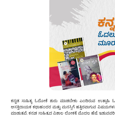
ಕನ್ನಡ ಸಾಹಿತ್ಯ ಓದೋಕೆ ಶುರು ಮಾಡಬೇಕು ಎಂದಿರುವ ಉತ್ಸಾಹಿ ಓ
ಆಸಕ್ತಿದಾಯಕ ಕಥಾಹಂದರ ಮತ್ತು ಮನಸ್ಸಿಗೆ ಹತ್ತಿರವಾಗುವ ವಿಷಯಗಳನ
ಮಾಡುತ್ತವೆ. ಕನ್ನಡ ಸಾಹಿತ್ಯದ ವಿಶಾಲ ಲೋಕಕ್ಕೆ ಮೊದಲ ಹೆಜ್ಜೆ ಇಡುವ