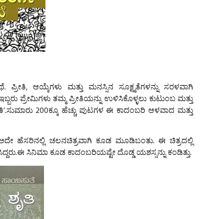
ರೀತಿ, ಆಯ್ಕೆಗಳು ಮತ್ತು ಮನಸ್ಸಿನ ಸೂಕ್ಷ್ಮತೆಗಳನ್ನು ಸರಳವಾಗಿ
ಬ್ಬರು ಪ್ರೇಮಿಗಳು ತಮ್ಮ ಪ್ರೀತಿಯನ್ನು ಉಳಿಸಿಕೊಳ್ಳಲು ಕುಟುಂಬ ಮತ್ತು
.ಸುಮಾರು 200ಕ್ಕೂ ಹೆಚ್ಚು ಪುಟಗಳ ಈ ಕಾದಂಬರಿ ಆಳವಾದ ಮತ್ತು
ದೇ ಹೆಸರಿನಲ್ಲಿ ಚಲನಚಿತ್ರವಾಗಿ ಕೂಡ ಮೂಡಿಬಂತು. ಈ ಚಿತ್ರದಲ್ಲಿ
್ದರು.ಈ ಸಿನಿಮಾ ಕೂಡ ಕಾದಂಬರಿಯಷ್ಟೇ ದೊಡ್ಡ ಯಶಸ್ಸನ್ನು ಕಂಡಿತ್ತು.