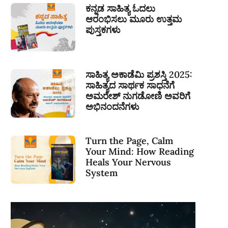
ಕನ್ನಡ ಸಾಹಿತ್ಯ ಓದಲು
ಆರಂಭಿಸಲು ಮೂರು ಉತ್ತಮ
ಪುಸ್ತಕಗಳು
ಸಾಹಿತ್ಯ ಅಕಾಡೆಮಿ ಪ್ರಶಸ್ತಿ 2025:
ಸಾಹಿತ್ಯದ ಸಾರ್ಥಕ ಸಾಧನೆಗೆ
ಅಮರೇಶ್ ನುಗಡೋಣಿ ಅವರಿಗೆ
ಅಭಿನಂದನೆಗಳು
Turn the Page, Calm
Your Mind: How Reading
Heals Your Nervous
System