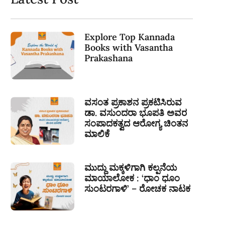
Explore Top Kannada
Books with Vasantha
Prakashana
ವಸಂತ ಪ್ರಕಾಶನ ಪ್ರಕಟಿಸಿರುವ
ಡಾ. ವಸುಂದರಾ ಭೂಪತಿ ಅವರ
ಸಂಪಾದಕತ್ವದ ಆರೋಗ್ಯ ಚಿಂತನ
ಮಾಲಿಕೆ
ಮುದ್ದು ಮಕ್ಕಳಿಗಾಗಿ ಕಲ್ಪನೆಯ
ಮಾಯಾಲೋಕ : ‘ಧಾಂ ಧೂಂ
ಸುಂಟರಗಾಳಿ’ – ರೋಚಕ ನಾಟಕ