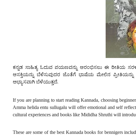
ಕನ್ನಡ ಸಾಹಿತ್ಯ ಓದುವ ಪಯಣವನ್ನು ಆರಂಭಿಸಲು ಈ ರೀತಿಯ ಸರಳ ಮತ
ಆಸಕ್ತಿಯನ್ನು ಬೆಳೆಸುವುದರ ಜೊತೆಗೆ ಭಾಷೆಯ ಮೇಲಿನ ಪ್ರೀತಿಯನ್ನು 
ಅಭ್ಯಾಸವಾಗಿ ಬೆಳೆಯುತ್ತದೆ.
If you are planning to start reading Kannada, choosing beginne
Amma helida entu sullugalu will offer emotional and self refl
cultural experiences and books like Mididha Shruthi will introduc
These are some of the best Kannada books for bennigers includ