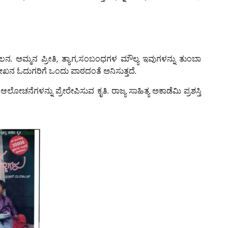
 ಅಮ್ಮನ ಪ್ರೀತಿ, ತ್ಯಾಗ,ಸಂಬಂಧಗಳ ಮೌಲ್ಯ ಇವುಗಳನ್ನು ತುಂಬಾ
ತಿ ಲೇಖನ ಓದುಗರಿಗೆ ಒಂದು ಪಾಠದಂತೆ ಅನಿಸುತ್ತದೆ.
ೋಚನೆಗಳನ್ನು ಪ್ರೇರೇಪಿಸುವ ಕೃತಿ. ರಾಜ್ಯ ಸಾಹಿತ್ಯ ಅಕಾಡೆಮಿ ಪ್ರಶಸ್ತಿ