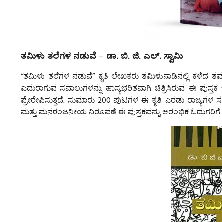
ತಮಿಳು ತಲೆಗಳ ನಡುವೆ – ಡಾ. ಬಿ. ಜಿ. ಎಲ್. ಸ್ವಾಮಿ
“ತಮಿಳು ತಲೆಗಳ ನಡುವೆ” ಕೃತಿ ಲೇಖಕರು ತಮಿಳುನಾಡಿನಲ್ಲಿ ಕಳೆದ 
ಎದುರಾಗುವ ಸವಾಲುಗಳನ್ನು ಹಾಸ್ಯಭರಿತವಾಗಿ ಚಿತ್ರಿಸಿರುವ ಈ ಪುಸ್
ಪ್ರೇರೇಪಿಸುತ್ತದೆ. ಸುಮಾರು 200 ಪುಟಗಳ ಈ ಕೃತಿ ಎರಡು ರಾಜ್ಯಗಳ ಸಂಸ
ಮತ್ತು ಮನರಂಜನೀಯ ನಿರೂಪಣೆ ಈ ಪುಸ್ತಕವನ್ನು ಆರಂಭಿಕ ಓದುಗರಿಗೆ ಇನ್ನಷ