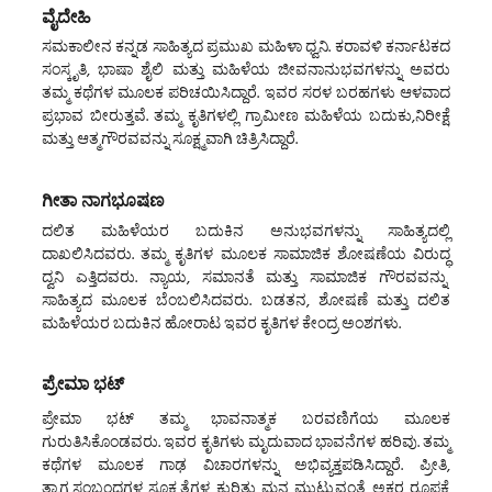
ವೈದೇಹಿ
ಸಮಕಾಲೀನ ಕನ್ನಡ ಸಾಹಿತ್ಯದ ಪ್ರಮುಖ ಮಹಿಳಾ ಧ್ವನಿ. ಕರಾವಳಿ ಕರ್ನಾಟಕದ
ಸಂಸ್ಕೃತಿ, ಭಾಷಾ ಶೈಲಿ ಮತ್ತು ಮಹಿಳೆಯ ಜೀವನಾನುಭವಗಳನ್ನು ಅವರು
ತಮ್ಮ ಕಥೆಗಳ ಮೂಲಕ ಪರಿಚಯಿಸಿದ್ದಾರೆ. ಇವರ ಸರಳ ಬರಹಗಳು ಆಳವಾದ
ಪ್ರಭಾವ ಬೀರುತ್ತವೆ. ತಮ್ಮ ಕೃತಿಗಳಲ್ಲಿ ಗ್ರಾಮೀಣ ಮಹಿಳೆಯ ಬದುಕು,ನಿರೀಕ್ಷೆ
ಮತ್ತು ಆತ್ಮಗೌರವವನ್ನು ಸೂಕ್ಷ್ಮವಾಗಿ ಚಿತ್ರಿಸಿದ್ದಾರೆ.
ಗೀತಾ ನಾಗಭೂಷಣ
ದಲಿತ ಮಹಿಳೆಯರ ಬದುಕಿನ ಅನುಭವಗಳನ್ನು ಸಾಹಿತ್ಯದಲ್ಲಿ
ದಾಖಲಿಸಿದವರು. ತಮ್ಮ ಕೃತಿಗಳ ಮೂಲಕ ಸಾಮಾಜಿಕ ಶೋಷಣೆಯ ವಿರುದ್ಧ
ದ್ವನಿ ಎತ್ತಿದವರು. ನ್ಯಾಯ, ಸಮಾನತೆ ಮತ್ತು ಸಾಮಾಜಿಕ ಗೌರವವನ್ನು
ಸಾಹಿತ್ಯದ ಮೂಲಕ ಬೆಂಬಲಿಸಿದವರು. ಬಡತನ, ಶೋಷಣೆ ಮತ್ತು ದಲಿತ
ಮಹಿಳೆಯರ ಬದುಕಿನ ಹೋರಾಟ ಇವರ ಕೃತಿಗಳ ಕೇಂದ್ರ ಅಂಶಗಳು.
ಪ್ರೇಮಾ ಭಟ್
ಪ್ರೇಮಾ ಭಟ್ ತಮ್ಮ ಭಾವನಾತ್ಮಕ ಬರವಣಿಗೆಯ ಮೂಲಕ
ಗುರುತಿಸಿಕೊಂಡವರು. ಇವರ ಕೃತಿಗಳು ಮೃದುವಾದ ಭಾವನೆಗಳ ಹರಿವು. ತಮ್ಮ
ಕಥೆಗಳ ಮೂಲಕ ಗಾಢ ವಿಚಾರಗಳನ್ನು ಅಭಿವ್ಯಕ್ತಪಡಿಸಿದ್ದಾರೆ. ಪ್ರೀತಿ,
ತ್ಯಾಗ,ಸಂಬಂಧಗಳ ಸೂಕ್ಷ್ಮತೆಗಳ ಕುರಿತು ಮನ ಮುಟ್ಟುವಂತೆ ಅಕ್ಷರ ರೂಪಕ್ಕೆ