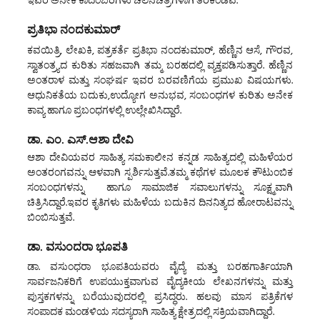
ಇವರ ಅನೇಕ ಕಾದಂಬರಿಗಳು ಚಲನಚಿತ್ರಗಳಾಗಿ ತೆರೆಕಂಡಿವೆ.
ಪ್ರತಿಭಾ ನಂದಕುಮಾರ್
ಕವಯಿತ್ರಿ, ಲೇಖಕಿ, ಪತ್ರಕರ್ತೆ ಪ್ರತಿಭಾ ನಂದಕುಮಾರ್, ಹೆಣ್ಣಿನ ಆಸೆ, ಗೌರವ,
ಸ್ವಾತಂತ್ರ್ಯದ ಕುರಿತು ಸಹಜವಾಗಿ ತಮ್ಮ ಬರಹದಲ್ಲಿ ವ್ಯಕ್ತಪಡಿಸುತ್ತಾರೆ. ಹೆಣ್ಣಿನ
ಅಂತರಾಳ ಮತ್ತು ಸಂಘರ್ಷ ಇವರ ಬರವಣಿಗೆಯ ಪ್ರಮುಖ ವಿಷಯಗಳು.
ಆಧುನಿಕತೆಯ ಬದುಕು,ಉದ್ಯೋಗ ಅನುಭವ, ಸಂಬಂಧಗಳ ಕುರಿತು ಅನೇಕ
ಕಾವ್ಯ ಹಾಗೂ ಪ್ರಬಂಧಗಳಲ್ಲಿ ಉಲ್ಲೇಖಿಸಿದ್ದಾರೆ.
ಡಾ. ಎಂ. ಎಸ್.ಆಶಾ ದೇವಿ
ಆಶಾ ದೇವಿಯವರ ಸಾಹಿತ್ಯ ಸಮಕಾಲೀನ ಕನ್ನಡ ಸಾಹಿತ್ಯದಲ್ಲಿ ಮಹಿಳೆಯರ
ಅಂತರಂಗವನ್ನು ಆಳವಾಗಿ ಸ್ಪರ್ಶಿಸುತ್ತವೆ.ತಮ್ಮ ಕಥೆಗಳ ಮೂಲಕ ಕೌಟುಂಬಿಕ
ಸಂಬಂಧಗಳನ್ನು ಹಾಗೂ ಸಾಮಾಜಿಕ ಸವಾಲುಗಳನ್ನು ಸೂಕ್ಷ್ಮವಾಗಿ
ಚಿತ್ರಿಸಿದ್ದಾರೆ.ಇವರ ಕೃತಿಗಳು ಮಹಿಳೆಯ ಬದುಕಿನ ದಿನನಿತ್ಯದ ಹೋರಾಟವನ್ನು
ಬಿಂಬಿಸುತ್ತವೆ.
ಡಾ. ವಸುಂದರಾ ಭೂಪತಿ
ಡಾ. ವಸುಂಧರಾ ಭೂಪತಿಯವರು ವೈದ್ಯೆ ಮತ್ತು ಬರಹಗಾರ್ತಿಯಾಗಿ
ಸಾರ್ವಜನಿಕರಿಗೆ ಉಪಯುಕ್ತವಾಗುವ ವೈದ್ಯಕೀಯ ಲೇಖನಗಳನ್ನು ಮತ್ತು
ಪುಸ್ತಕಗಳನ್ನು ಬರೆಯುವುದರಲ್ಲಿ ಪ್ರಸಿದ್ಧರು. ಹಲವು ಮಾಸ ಪತ್ರಿಕೆಗಳ
ಸಂಪಾದಕ ಮಂಡಳಿಯ ಸದಸ್ಯರಾಗಿ ಸಾಹಿತ್ಯ ಕ್ಷೇತ್ರದಲ್ಲಿ ಸಕ್ರಿಯವಾಗಿದ್ದಾರೆ.