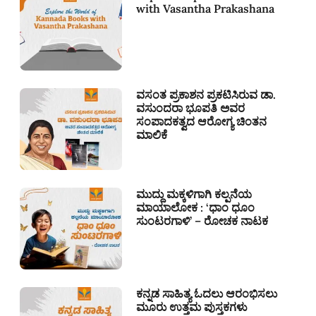
with Vasantha Prakashana
ವಸಂತ ಪ್ರಕಾಶನ ಪ್ರಕಟಿಸಿರುವ ಡಾ.
ವಸುಂದರಾ ಭೂಪತಿ ಅವರ
ಸಂಪಾದಕತ್ವದ ಆರೋಗ್ಯ ಚಿಂತನ
ಮಾಲಿಕೆ
ಮುದ್ದು ಮಕ್ಕಳಿಗಾಗಿ ಕಲ್ಪನೆಯ
ಮಾಯಾಲೋಕ : ‘ಧಾಂ ಧೂಂ
ಸುಂಟರಗಾಳಿ’ – ರೋಚಕ ನಾಟಕ
ಕನ್ನಡ ಸಾಹಿತ್ಯ ಓದಲು ಆರಂಭಿಸಲು
ಮೂರು ಉತ್ತಮ ಪುಸ್ತಕಗಳು