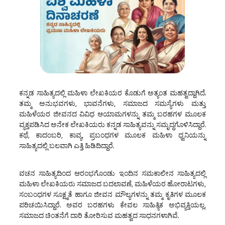
ಕನ್ನಡ ಸಾಹಿತ್ಯದಲ್ಲಿ ಮಹಿಳಾ ಲೇಖಕಿಯರ ಕೊಡುಗೆ ಅತ್ಯಂತ ಮಹತ್ವದ್ದಾಗಿದೆ.
ತಮ್ಮ ಅನುಭವಗಳು, ಭಾವನೆಗಳು, ಸಮಾಜದ ಸಮಸ್ಯೆಗಳು ಮತ್ತು
ಮಹಿಳೆಯರ ಜೀವನದ ವಿವಿಧ ಆಯಾಮಗಳನ್ನು ತಮ್ಮ ಬರಹಗಳ ಮೂಲಕ
ವ್ಯಕ್ತಪಡಿಸಿದ ಅನೇಕ ಲೇಖಕಿಯರು ಕನ್ನಡ ಸಾಹಿತ್ಯವನ್ನು ಸಮೃದ್ಧಗೊಳಿಸಿದ್ದಾರೆ.
ಕಥೆ, ಕಾದಂಬರಿ, ಕಾವ್ಯ, ಪ್ರಬಂಧಗಳ ಮೂಲಕ ಮಹಿಳಾ ಧ್ವನಿಯನ್ನು
ಸಾಹಿತ್ಯದಲ್ಲಿ ಬಲವಾಗಿ ಎತ್ತಿ ಹಿಡಿದಿದ್ದಾರೆ.
ವಚನ ಸಾಹಿತ್ಯದಿಂದ ಆರಂಭಗೊಂಡು ಇಂದಿನ ಸಮಕಾಲೀನ ಸಾಹಿತ್ಯದಲ್ಲಿ
ಮಹಿಳಾ ಲೇಖಕಿಯರು ಸಮಾಜದ ಬದಲಾವಣೆ, ಮಹಿಳೆಯರ ಹೋರಾಟಗಳು,
ಸಂಬಂಧಗಳ ಸೂಕ್ಷ್ಮತೆ ಹಾಗೂ ಜೀವನ ಮೌಲ್ಯಗಳನ್ನು ತಮ್ಮ ಕೃತಿಗಳ ಮೂಲಕ
ಪರಿಚಯಿಸಿದ್ದಾರೆ. ಅವರ ಬರಹಗಳು ಕೇವಲ ಸಾಹಿತ್ಯಿಕ ಅಭಿವ್ಯಕ್ತಿಯಲ್ಲ,
ಸಮಾಜದ ಚಿಂತನೆಗೆ ದಾರಿ ತೋರಿಸುವ ಮಹತ್ವದ ಸಾಧನಗಳಾಗಿವೆ.